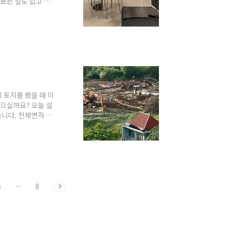
보는 일도 없고 다
 주방, 욕실 등을
적을 아파트의 공
, 노인정 )은 계
데 하나의 예로 전
장 보편화..
 토지를 봤을 때 이
있으실까요? 오늘 설
습니다. 전체면적의
 관리지역, 농림지
 대해 알아보겠습니
지역이고, 농사짓는
 예를 들면 국립공
는 땅을 일컫는 ..
6
···
8