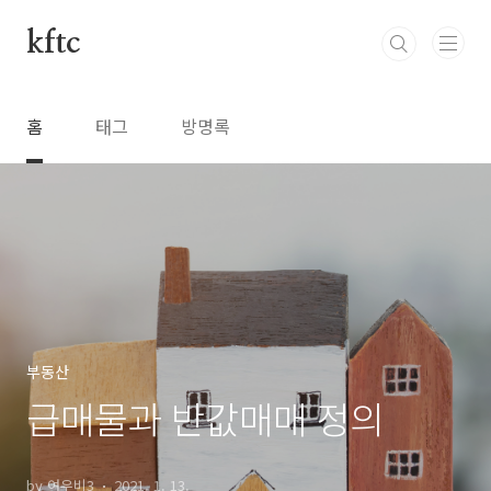
본문 바로가기
kftc
홈
태그
방명록
부동산
급매물과 반값매매 정의
by 여우비3
2021. 1. 13.