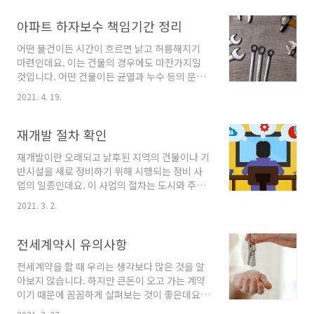
의 일부를 먼저 지급하기도 하는데 이를 가계약
금이라고 부르기도 합니다 이 가계약금은 법률상
아파트 하자보수 책임기간 정리
에 나오는 용어는 아니지만 통상적으로 계약금의
어떤 물건이든 시간이 흐르면 낡고 허름해지기
일부를 가계약금이라고 부르는데요 이런 가계약
마련인데요. 이는 건물의 경우에도 마찬가지일
금과 계약금은 각각 어떤 효력을 가지고 있고 어
것입니다. 어떤 건물이든 균열과 누수 등의 문제
떤 차이점을 가지고 있는지 먼저 살펴보도록 하
들이 발생할 수 밖에 없습니다. 그런데 만약 건축
겠습니다. 가계약금은 부동산 거래 시 계약금을
2021. 4. 19.
이 된지 오래되지 않은 신축 아파트의 보수가 필
지급하기 전 일부 금액을 먼저 지급하는 것으로
요하다면 어떻게 해야 할까요? 오늘은 아파트 하
정식으로 계약이 이루어진 것은 아니지만 매도인
자보수 책임기간에 대해 알아보려고 하는데 특히
재개발 절차 확인
과 매수인 사이에 계약금을 지급한 것과 비슷한
신축 아파트를 중점으로 알아보도록 하겠습니다.
효력을 갖게 됩니다 다시 말..
재개발이란 오래되고 낡후된 지역의 건물이나 기
처음 아파트를 입주할 때에도 확인해야 할 사항
반시설을 새로 정비하기 위해 시행되는 정비 사
들이 있는데 기존에 누군가가 거주를 했던 아파
업의 일종인데요. 이 사업의 절차는 도시와 주거
트나 신축 아파트에 입주를 하게 되었다면 혹시
환경 정비법에 의해 진행이 되는데 단계별 과정
나 있을 문제들을 꼭 확인하는 것이 좋습니다. 국
2021. 3. 2.
에 따라서 적용되는 규정이 조금씩 다릅니다. 먼
토교통부 주택법 시행령 등에 따르면 건설업자는
저 재개발 사업은 개발하고자 하는 토지나 건물
입주 예정일 45일 전까지 최소 2일 동안 입주자
을 소유한 소유주분들이 조합을 이루어서 주체가
전세계약시 유의사항
들에게 하자가 있는지 점검할 수 있는 시간을 주
되고 조합의 설립을 목적으로 추진위원회가 결성
어야 하며 사전 방..
전세계약을 할 때 우리는 생각보다 많은 것을 알
이 됩니다. 이렇게 추진위원회가 결성이 되면 총
아보지 않습니다. 하지만 큰돈이 오고 가는 계약
회를 거치고 나서 조합 설립인가 신청을 하게 됩
이기 때문에 꼼꼼하게 살펴보는 것이 좋은데요.
니다. 설립인가가 발령 된 후에 이 조합은 법적으
오늘은 전세계약시 유의사항과 확인해야 할 사항
로 공적인 지위가 생기면서 본격적으로 재개발을