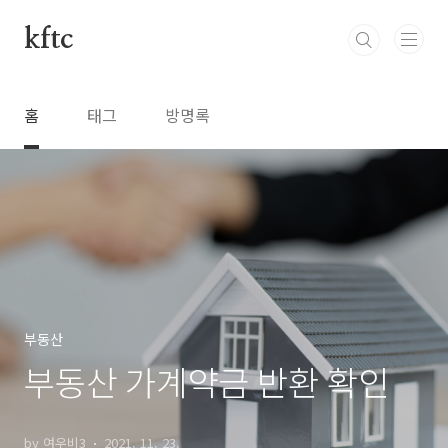
본문 바로가기
kftc
홈
태그
방명록
부동산
부동산 가계약금 반환 확인
by 여우비3
2021. 11. 23.