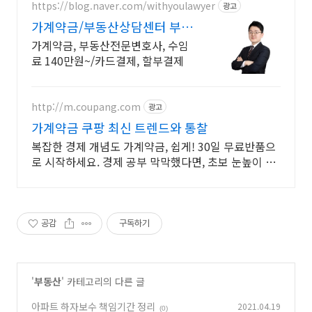
https://blog.naver.com/withyoulawyer
광고
가계약금/부동산상담센터 부동
산전문변호사 직접상담
가계약금, 부동산전문변호사, 수임
료 140만원~/카드결제, 할부결제
http://m.coupang.com
광고
가계약금 쿠팡 최신 트렌드와 통찰
복잡한 경제 개념도 가계약금, 쉽게! 30일 무료반품으
로 시작하세요. 경제 공부 막막했다면, 초보 눈높이 책
으로 현명한 선택을 쿠팡에서!
공감
구독하기
'
부동산
' 카테고리의 다른 글
아파트 하자보수 책임기간 정리
2021.04.19
(0)