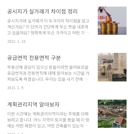
설명을 해드릴게요 정의를 파악하고 이해를 해야
차이점을 이해하기 더욱 수월하실 듯합니다 국민
공시지가 실거래가 차이점 정리
주택은 국가, 지자체 같은 기관에서 건설하는 주
공시지가와 실거래가 이 두가지의 차이점을 알고
택 중에 전용면적이 85㎡ 이하의 주택을 뜻합니
계신가요? 이 단어가 간단하게 무슨 뜻을 내포하
다. 보통 우리가 아는 공공임대, 국민임대 LH, SH
고 있을까요? 정확하게 무슨 가격이고 어떤 기준
등 이러한 주택의 공급의 원천이 국가, 지자체, 지
을 통해서 구별이 되는지에 대해서는 자세히 알
방공사가 됩니다. 이런 기관의 지원을 통해 건설
2021. 1. 10.
기가 쉽지 않죠 그래서 오늘은 공시지가, 실거래
이 되고 공급되는 아파트가 국민주택이라고 하
가 이 두가지가 어떤 점이 다른지에 대해 말씀드
죠. 이러한 주택의 경우는 전용 면적의 규정이 또
리려고 합니다. 공시지가와 실거래가의 단어들이
공급면적 전용면적 구분
따로 존재합니다 도시의 경우에는 약 25평 이하
뭘 의미하는지 파악해봐야겠죠? 공시지가는 국
로 규..
부동산에 관심이 있으신 분들이라면 들어보셨을
토교통부 장관이 조사하고 평가하여 공시를 한
공급면적과 전용면적에 대해 알아보는 시간을 가
토지의 단위면적 ㎡당 가격을 뜻합니다. 즉, 건물
져보도록 하겠습니다. 우리는 집을 사기 전에 모
가격이 아닌 토지가격이죠. 공시지가는 표준지
델하우스, 아파트를 통해 면적을 알아보곤 합니
공시지가, 개별공시지가 두가지로 보시면 되는데
2021. 1. 9.
다. 이럴 때를 대비하여 공급면적과 전용면적에
요. 표준지 공시지가라는것은 전국의 2700만 필
대해 알아두면 손해 보는 일도 없고 다양하게 활
지의 토지에서 50만필지를 대표적으로 골라 산
용 가능할 거 같습니다. 아파트에서 전용면적은
계획관리지역 알아보자
정하는 금액입니다. 표준지 공시지가는 토지보상
현관부터 방, 거실, 주방, 욕실 등을 말합니다. 발
금, 개별공시지가의 산정자..
이번 시간에는 계획관리지역이라는 주제를 다뤄
코니의 경우 서비스면적으로 포함되며 전용면적
보려고 합니다. 어느 지역의 토지를 봤을 때 이 땅
과 주거공용면적을 아파트의 공급면적이라고 볼
에는 어떤 제한이 있고, 어떤 건축물이 있는지에
수 있습니다. 그리고 공급면적 + 기타 공용면적 (
대해 파악해보신 적이 있으실까요? 오늘 설명해
관리사무소, 노인정 )은 계약면적이 됩니다 보통